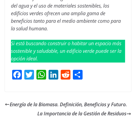
del agua y el uso de materiales sostenibles, los
edificios verdes ofrecen una amplia gama de
beneficios tanto para el medio ambiente como para
la salud humana.
Si está buscando construir o habitar un espacio más
sostenible y saludable, un edificio verde puede ser la
opción ideal.
F
T
W
Li
R
C
a
wi
h
n
e
o
ce
tt
at
ke
d
m
b
er
sA
dI
di
p
Energía de la Biomasa. Definición, Beneficios y Futuro.
o
p
n
t
ar
La Importancia de la Gestión de Residuos
o
p
tir
k