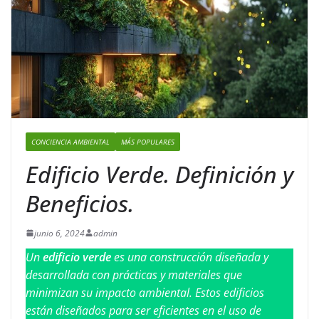
CONCIENCIA AMBIENTAL
MÁS POPULARES
Edificio Verde. Definición y
Beneficios.
junio 6, 2024
admin
Un
edificio verde
es una construcción diseñada y
desarrollada con prácticas y materiales que
minimizan su impacto ambiental. Estos edificios
están diseñados para ser eficientes en el uso de