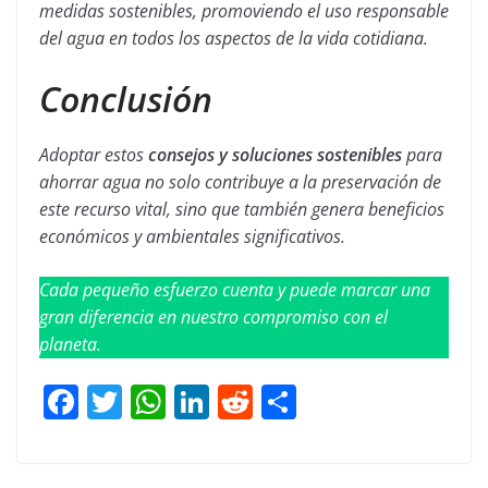
medidas sostenibles, promoviendo el uso responsable
del agua en todos los aspectos de la vida cotidiana.
Conclusión
Adoptar estos
consejos y soluciones sostenibles
para
ahorrar agua no solo contribuye a la preservación de
este recurso vital, sino que también genera beneficios
económicos y ambientales significativos.
Cada pequeño esfuerzo cuenta y puede marcar una
gran diferencia en nuestro compromiso con el
planeta.
F
T
W
Li
R
C
a
wi
h
n
e
o
ce
tt
at
ke
d
m