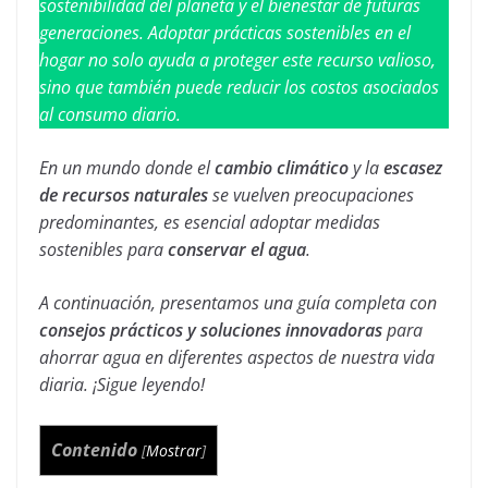
sostenibilidad del planeta y el bienestar de futuras
generaciones. Adoptar prácticas sostenibles en el
hogar no solo ayuda a proteger este recurso valioso,
sino que también puede reducir los costos asociados
al consumo diario.
En un mundo donde el
cambio climático
y la
escasez
de recursos naturales
se vuelven preocupaciones
predominantes, es esencial adoptar medidas
sostenibles para
conservar el agua
.
A continuación, presentamos una guía completa con
consejos prácticos y soluciones innovadoras
para
ahorrar agua en diferentes aspectos de nuestra vida
diaria.
¡Sigue leyendo!
Contenido
[
Mostrar
]