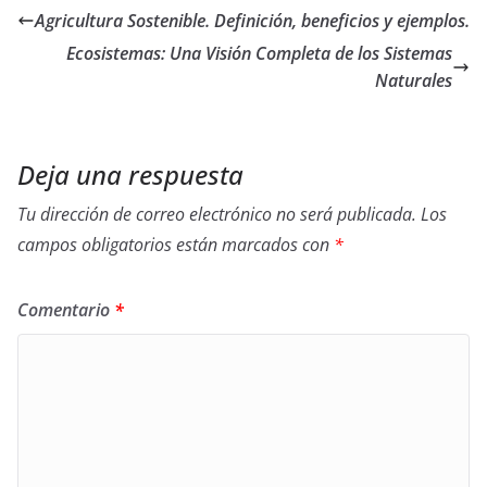
b
er
sA
dI
di
p
Agricultura Sostenible. Definición, beneficios y ejemplos.
o
p
n
t
ar
Ecosistemas: Una Visión Completa de los Sistemas
o
p
tir
Naturales
k
Deja una respuesta
Tu dirección de correo electrónico no será publicada.
Los
campos obligatorios están marcados con
*
Comentario
*