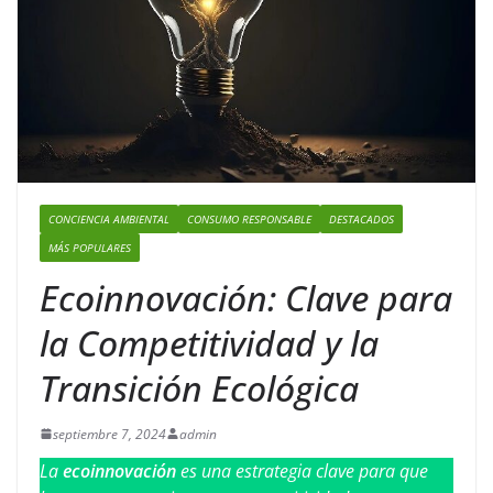
CONCIENCIA AMBIENTAL
CONSUMO RESPONSABLE
DESTACADOS
MÁS POPULARES
Ecoinnovación: Clave para
la Competitividad y la
Transición Ecológica
septiembre 7, 2024
admin
La
ecoinnovación
es una estrategia clave para que