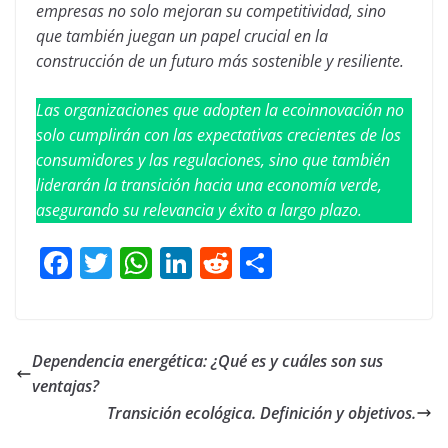
empresas no solo mejoran su competitividad, sino
que también juegan un papel crucial en la
construcción de un futuro más sostenible y resiliente.
Las organizaciones que adopten la ecoinnovación no
solo cumplirán con las expectativas crecientes de los
consumidores y las regulaciones, sino que también
liderarán la transición hacia una economía verde,
asegurando su relevancia y éxito a largo plazo.
F
T
W
Li
R
C
a
wi
h
n
e
o
ce
tt
at
ke
d
m
b
er
sA
dI
di
p
Dependencia energética: ¿Qué es y cuáles son sus
o
p
n
t
ar
ventajas?
o
p
tir
Transición ecológica. Definición y objetivos.